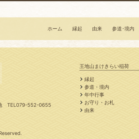
ホーム
縁起
由来
参道･境内
王地山まけきらい稲荷
縁起
参道・境内
年中行事
お守り・お札
TEL079-552-0655
由来
 Reserved.